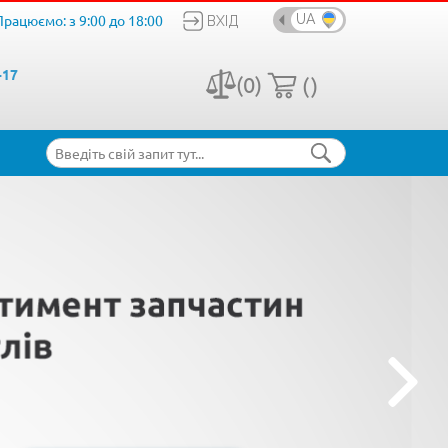
Працюємо: з 9:00 до 18:00
UA
ВХІД
-17
(0)
()