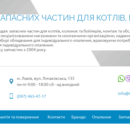
АПАСНИХ ЧАСТИН ДЛЯ КОТЛІВ, 
даж запасних частин для котлів, колонок та бойлерів, монтаж та об
 спеціалізованими магазинами та монтажними організаціями, надаючи
иборі обладнання для індивідуального опалення, враховуючи потре
я індивідуального опалення.
у запчастин з 2004 року.
м. Львів, вул. Личаківська, 135
пн-пт 9:00 - 18:00 сб - нд вихідний
info@i
(097) 465-47-17
рантія та повернення
Контакти
Бренди
Опалення
Запча