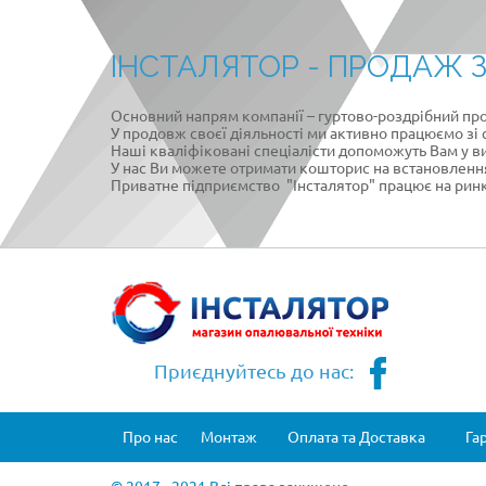
ІНСТАЛЯТОР -
ПРОДАЖ З
Основний напрям компанії – гуртово-роздрібний про
У продовж своєї діяльності ми активно працюємо зі
Наші кваліфіковані спеціалісти допоможуть Вам у в
У нас Ви можете отримати кошторис на встановленн
Приватне підприємство "Інсталятор" працює на ринк
Приєднуйтесь до нас:
Про нас
Монтаж
Оплата та Доставка
Га
© 2017 - 2021 Всі права захищено.