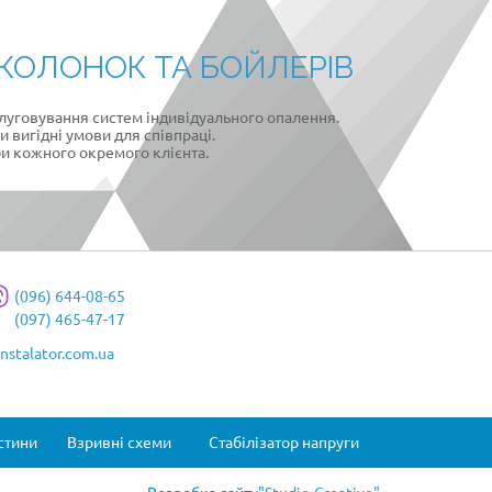
КОЛОНОК ТА БОЙЛЕРІВ
слуговування систем індивідуального опалення.
 вигідні умови для співпраці.
би кожного окремого клієнта.
(096) 644-08-65
(097) 465-47-17
nstalator.com.ua
стини
Взривні схеми
Стабілізатор напруги
Розробка сайту
"Studio-Creative"