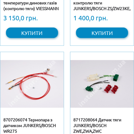
температури димових газів
контролю тяги
(контролю тяги) VIESSMANN
JUNKERS/BOSCH ZS/ZW23KE,
Vitopend WH1B, WH1D
ZS/ZW23-1KE
3 150,0 грн.
1 400,0 грн.
КУПИТИ
КУПИТИ
8707206074 Термопара з
8717208064 Датчик тяги
датчиком JUNKERS/BOSCH
JUNKERS/BOSCH
WR275
ZWE,ZWA,ZWC