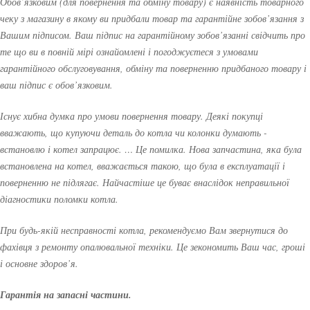
Обов’язковим (для повернення та обміну товару) є наявність товарного
чеку з магазину в якому ви придбали товар та гарантійне зобов’язання з
Вашим підписом. Ваш підпис на гарантійному зобов’язанні свідчить про
те що ви в повній мірі ознайомлені і погоджуєтеся з умовами
гарантійного обслуговування, обміну та поверненню придбаного товару і
ваш підпис є обов’язковим.
Існує хибна думка про умови повернення товару. Деякі покупці
вважають, що купуючи деталь до котла чи колонки думають -
встановлю і котел запрацює. … Це помилка. Нова запчастина, яка була
встановлена на котел, вважається такою, що була в експлуатації і
поверненню не підлягає. Найчастіше це буває внаслідок неправильної
діагностики поломки котла.
При будь-якій несправності котла, рекомендуємо Вам звернутися до
фахівця з ремонту опалювальної техніки. Це зекономить Ваш час, гроші
і основне здоров’я.
Гарантія на запасні частини.