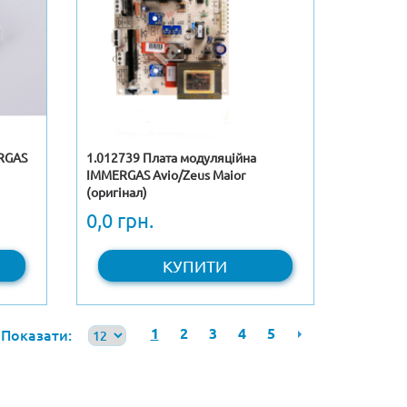
ERGAS
1.012739 Плата модуляційна
IMMERGAS Avio/Zeus Maior
(оригінал)
0,0 грн.
КУПИТИ
1
2
3
4
5
Показати