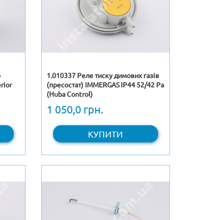
о
1.010337 Реле тиску димових газів
rior
(пресостат) IMMERGAS ІР44 52/42 Ра
(Huba Control)
1 050,0 грн.
КУПИТИ