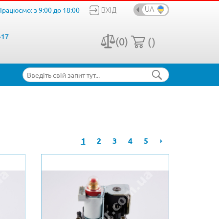
Працюємо: з 9:00 до 18:00
UA
ВХІД
-17
(0)
()
1
2
3
4
5