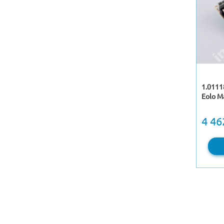
1.0111
Eolо M
4 46