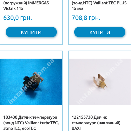
(погружний) IMMERGAS
(зонд NTC) Vaillant TEC PLUS
Victrix 115
15 мм
630,0 грн.
708,8 грн.
КУПИТИ
КУПИТИ
103430 Датчик температури
122155730 Датчик
(зонд NTC) Vaillant turboTEC,
температури (накладний)
atmoTEC, ecoTEC
BAXI