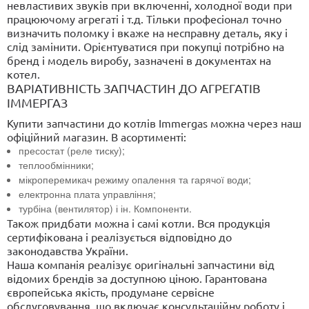
невластивих звуків при включенні, холодної води при
працюючому агрегаті і т.д. Тільки професіонал точно
визначить поломку і вкаже на несправну деталь, яку і
слід замінити. Орієнтуватися при покупці потрібно на
бренд і модель виробу, зазначені в документах на
котел.
ВАРІАТИВНІСТЬ ЗАПЧАСТИН ДО АГРЕГАТІВ
ІММЕРГАЗ
Купити запчастини до котлів Immergas можна через наш
офіційний магазин. В асортименті:
пресостат (реле тиску);
теплообмінники;
мікроперемикач режиму опалення та гарячої води;
електронна плата управління;
турбіна (вентилятор) і ін. Компоненти.
Також придбати можна і самі котли. Вся продукція
сертифікована і реалізується відповідно до
законодавства України.
Наша компанія реалізує оригінальні запчастини від
відомих брендів за доступною ціною. Гарантована
європейська якість, продумане сервісне
обслуговування, що включає консультаційну роботу і