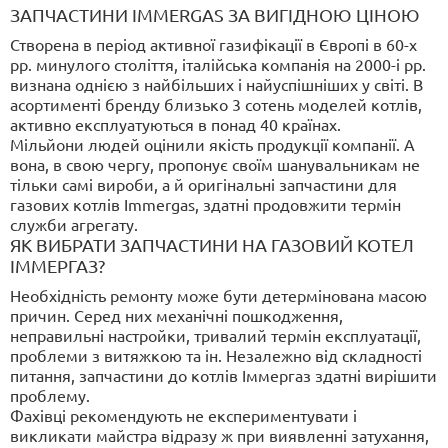
ЗАПЧАСТИНИ IMMERGAS ЗА ВИГІДНОЮ ЦІНОЮ
Створена в період активної газифікації в Європі в 60-х
рр. минулого століття, італійська компанія на 2000-і рр.
визнана однією з найбільших і найуспішніших у світі. В
асортименті бренду близько 3 сотень моделей котлів,
активно експлуатуються в понад 40 країнах.
Мільйони людей оцінили якість продукції компанії. А
вона, в свою чергу, пропонує своїм шанувальникам не
тільки самі вироби, а й оригінальні запчастини для
газових котлів Immergas, здатні продовжити термін
служби агрегату.
ЯК ВИБРАТИ ЗАПЧАСТИНИ НА ГАЗОВИЙ КОТЕЛ
ІММЕРГАЗ?
Необхідність ремонту може бути детермінована масою
причин. Серед них механічні пошкодження,
неправильні настройки, тривалий термін експлуатації,
проблеми з витяжкою та ін. Незалежно від складності
питання, запчастини до котлів Іммергаз здатні вирішити
проблему.
Фахівці рекомендують не експериментувати і
викликати майстра відразу ж при виявленні затухання,