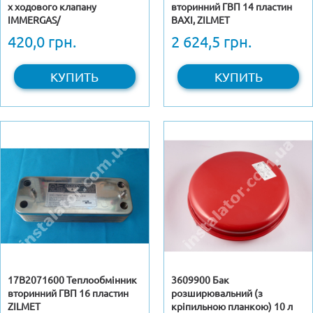
х ходового клапану
вторинний ГВП 14 пластин
IMMERGAS/
BAXІ, ZILMET
BAXI/WESTEN/SIME/BERETTA/FONDITAL/NOVA
420,0 грн.
2 624,5 грн.
FLORIDA/TERMET
КУПИТЬ
КУПИТЬ
17B2071600 Теплообмінник
3609900 Бак
вторинний ГВП 16 пластин
розширювальний (з
ZILMET
кріпильною планкою) 10 л