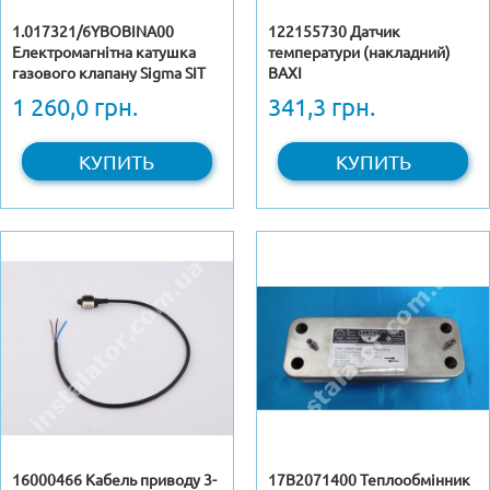
1.017321/6YBOBINA00
122155730 Датчик
Електромагнітна катушка
температури (накладний)
газового клапану Sigma SIT
BAXI
845 (аналог)
1 260,0 грн.
341,3 грн.
КУПИТЬ
КУПИТЬ
16000466 Кабель приводу 3-
17B2071400 Теплообмінник